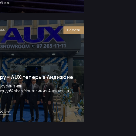
обнее
2025
Новости
рум AUX теперь в Андижане
Шоурум энди
онда!&nbsp;Манзилимиз: Андижон ш.,
, 183&nbsp;972651111&nbsp;***&nbsp; У...
обнее