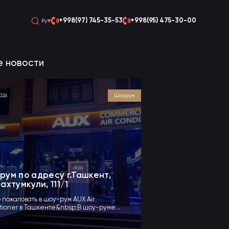
+998(97) 745-35-53
+998(95) 475-30-00
Ру
е новости
2026
Шоурум
рум по адресу г.Ташкент,
ахтумкули, 111/1
 пожаловать в шоу-рум AUX Air
tioner в Ташкенте&nbsp;В шоу-руме
влен весь модельный р...