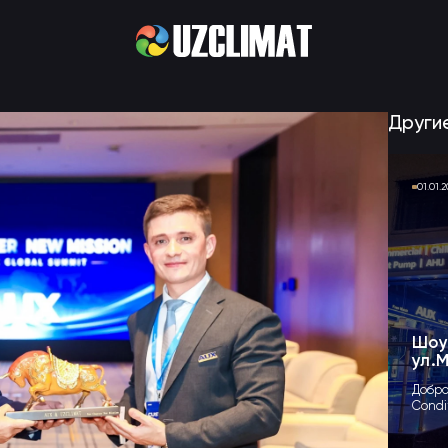
Други
01.01.
Шоу
ул.М
Добро
Condi
выста