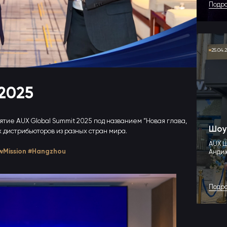
Подр
25.04.
2025
ятие AUX Global Summit 2025 под названием “Новая глава,
Шоу
 дистрибьюторов из разных стран мира.
AUX 
Mission
#Hangzhou
Андиж
Чулпон
Подр