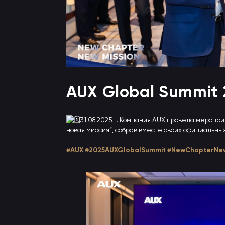
AUX Global Summit 
31.08.2025 г. Компания AUX провела меропри
новая миссия”, собрав вместе своих официальных
#AUX
#2025AUXGlobalSummit
#NewChapterNew