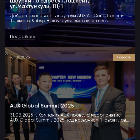
Шоурум по адресу г.Ташкент,
ул.Махтумкули, 111/1
Добро пожаловать в шоу-рум AUX Air Conditioner в
Ташкенте&nbsp;В шоу-руме выставлен весь
модельный р...
Подробнее
31.08.2025
Новости
AUX Global Summit 2025
31.08.2025 г. Компания AUX провела мероприятие
AUX Global Summit 2025 под названием “Новая глава,
но...