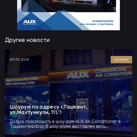
Другие новости
01.01.2026
Шоурум
Шоурум по адресу г.Ташкент,
ул.Махтумкули, 111/1
Добро пожаловать в шоу-рум AUX Air Conditioner в
Ташкенте&nbsp;В шоу-руме выставлен весь
модельный р...