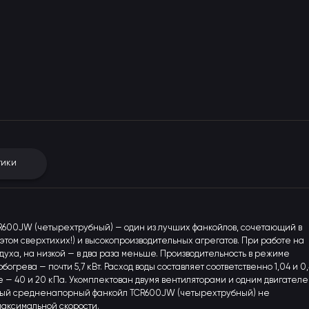
тики
600JW (четырехтрубный) — один из лучших фанкойлов, сочетающий в
том сверхтихих!) и высокопроизводительных агрегатов. При работе на
здуха, на низкой — в два раза меньше. Производительность в режиме
огрева — почти 5,7 кВт. Расход воды составляет соответственно 1,04 и 0,
 — 40 и 20 кПа. Укомплектован двумя вентиляторами и одним двигателе
ьный средненапорный фанкойл TCR600JW (четырехтрубный) не
максимальной скорости.