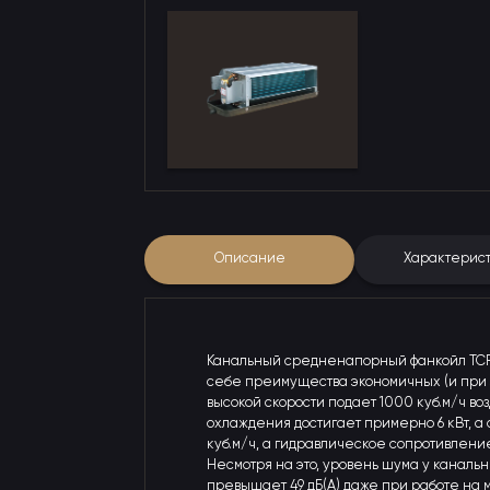
Описание
Характерис
Канальный средненапорный фанкойл TCR
себе преимущества экономичных (и при э
высокой скорости подает 1000 куб.м/ч во
охлаждения достигает примерно 6 кВт, а об
куб.м/ч, а гидравлическое сопротивление
Несмотря на это, уровень шума у канал
превышает 49 дБ(А) даже при работе на 