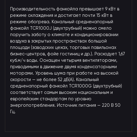
Производительность фанкойла превышает 9 кВт в
режиме охлаждения и достигает почти 15 кВт в
режиме обогрева. Канальный средненапорный
фанкойл TCR1000J (двухтрубный) можно смело
поручить заботу о климате и кондиционировании
воздуха в закрытых пространствах большой
площади (заводских цехах, торговых павильонах
бизнес-центров, фойе гостиниц и др.). Расходует 1,67
куб.м/ч воды. Оснащен четырьмя вентиляторами,
приводимыми в движение двумя конденсаторными
моторами. Уровень шума при работе на высокой
скорости — не более 52 дБ(А). Канальный
средненапорный фанкойл TCR1000G (двухтрубный)
соответствует самым высоким национальным и
европейским стандартам по уровню
энергопотребления. Источник питания — 220 В 50
Гц.