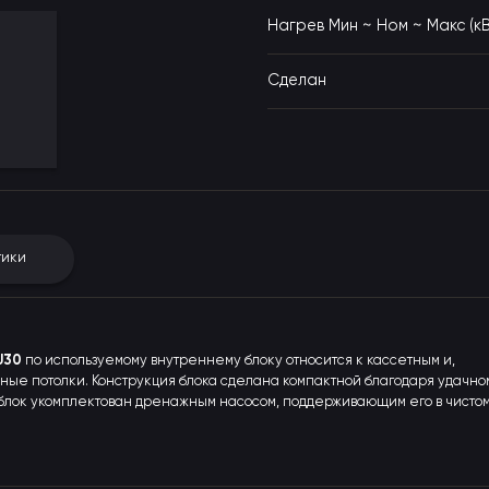
Нагрев Мин ~ Ном ~ Макс (кВ
Сделан
тики
U30
по используемому внутреннему блоку относится к кассетным и,
есные потолки. Конструкция блока сделана компактной благодаря удачно
 блок укомплектован дренажным насосом, поддерживающим его в чистом