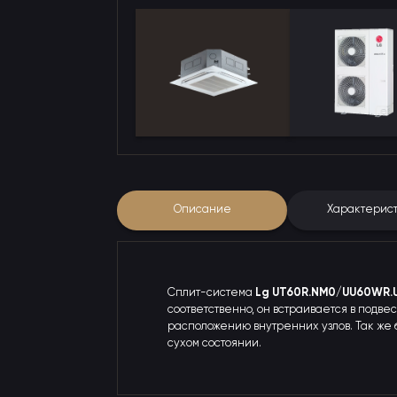
Описание
Характерис
Сплит-система
Lg UT60R.NM0/UU60WR.
соответственно, он встраивается в подв
расположению внутренних узлов. Так же
сухом состоянии.