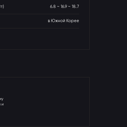
т)
6.8 ~ 16.9 ~ 18.7
в Южной Корее
му
 и