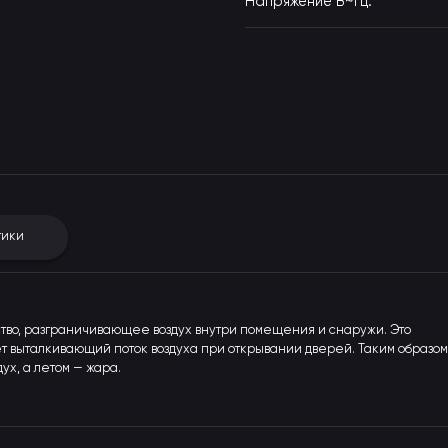
Напряжение В~Гц:
тики
ство, разграничивающее воздух внутри помещения и снаружи. Это
т выталкивающий поток воздуха при открывании дверей. Таким образом
ух, а летом — жара.