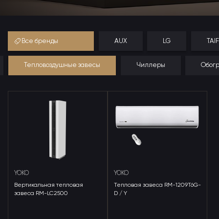
Все бренды
AUX
LG
TAI
Тепловоздушные завесы
Чиллеры
Обог
YOKO
YOKO
Вертикальная тепловая
Тепловая завеса RM-1209T6G-
завеса RM-LC2500
D / Y