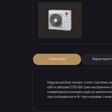
Описание
Характерис
Наружный блок мульти-сплит-системы се
кВт) и обогрев (7,03 кВт) трех внутренн
инверторного компрессора на экологично
при охлаждении и A+ при нагреве, снижая 