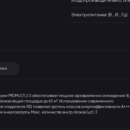
Хладопроизводительность (к
Электропитание (В , Ø , Гц):
тики
рии PROMULTI 2.0 обеспечивает мощное одновременно охлаждение (6,
их блоков общей площадью до 60 м². Использование современного
м хладагенте R32 позволяет достичь классов энергоэффективности A+++
энергозатраты.Макс. количество внутр. блоков (шт): 3