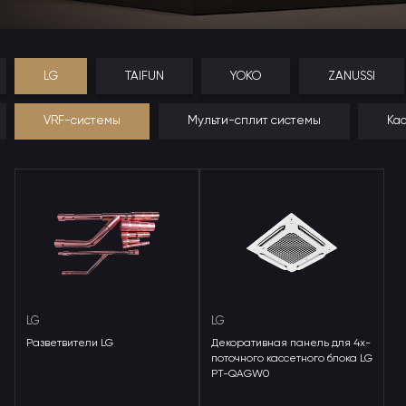
LG
TAIFUN
YOKO
ZANUSSI
VRF-системы
Мульти-сплит системы
Ка
LG
LG
Разветвители LG
Декоративная панель для 4х-
поточного кассетного блока LG
PT-QAGW0