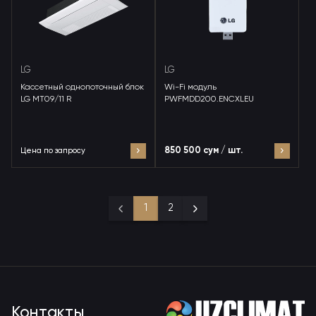
LG
LG
Кассетный однопоточный блок
Wi-Fi модуль
LG MT09/11 R
PWFMDD200.ENCXLEU
850 500 сум / шт.
Цена по запросу
1
2
Контакты