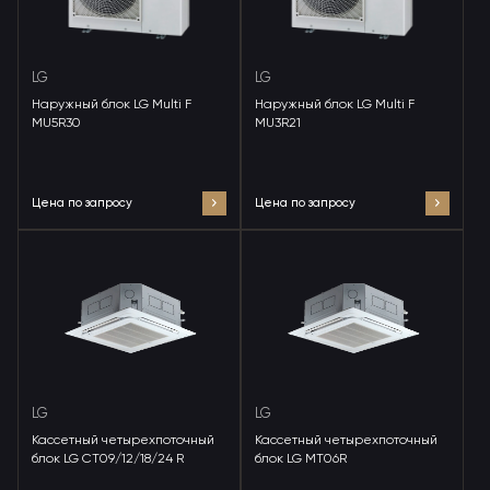
LG
LG
Наружный блок LG Multi F
Наружный блок LG Multi F
MU5R30
MU3R21
Цена по запросу
Цена по запросу
LG
LG
Кассетный четырехпоточный
Кассетный четырехпоточный
блок LG CT09/12/18/24 R
блок LG MT06R